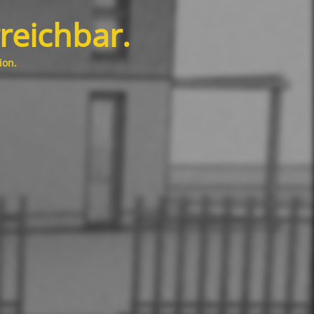
rreichbar.
ion.